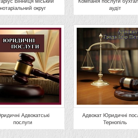
аріус Вінниця міський
Компанія послуги бухгал
нотаріальний округ
аудіт
ридичні Адвокатські
Адвокат Юридичні пос
послуги
Тернопіль