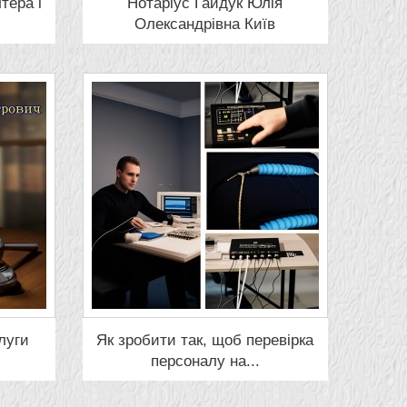
тера і
Нотаріус Гайдук Юлія
Олександрівна Київ
луги
Як зробити так, щоб перевірка
персоналу на...