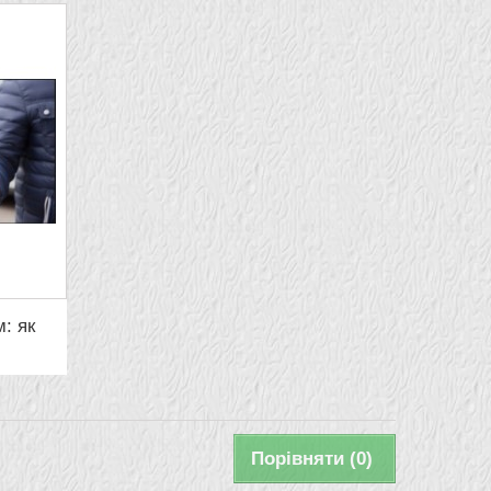
: як
Порівняти (
0
)