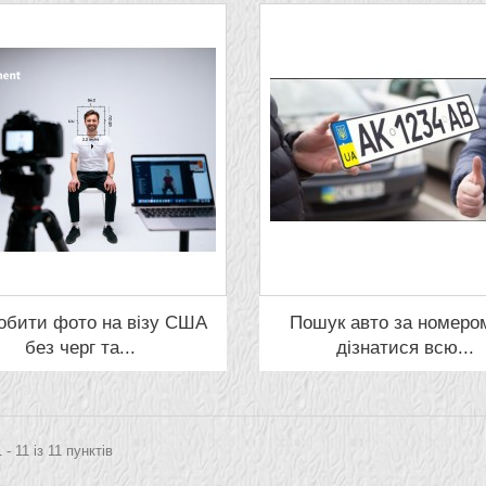
робити фото на візу США
Пошук авто за номером
без черг та...
дізнатися всю...
 - 11 із 11 пунктів