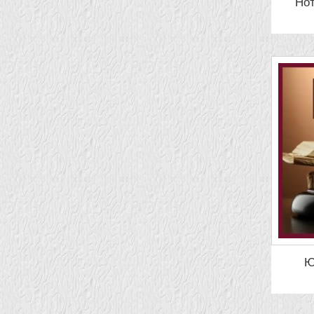
Нот
Ю