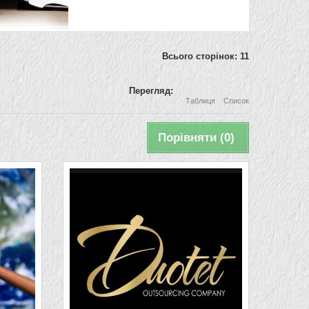
Всього сторінок: 11
Перегляд:
Таблиця
Список
Порівняти (
0
)