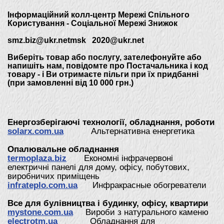
.
Інформаційний колл-центр Мережі Спільного
Користування - Соціальної Мережі Знижок
smz.biz@ukr.netmsk 2020@ukr.net
Виберіть товар або послугу, зателефонуйте або
напишіть нам, повідомте про Постачальника і код
товару - і Ви отримаєте пільги при їх придбанні
(п
ри замовленні від 10 000 грн.)
.
Енергозберігаючі технології, обладнання, роботи
solarx.com.ua
Альтернативна енергетика
Опалювальне обладнання
termoplaza.biz
Економні інфрачервоні
електричні панелі для дому, офісу, побутових,
виробничих приміщень
infrateplo.com.ua
Инфракрасные обогреватели
Все для булівництва і будинку, офісу, квартири
mystone.com.ua
Вироби з натурального каменю
electrotm.ua
Обладнання для