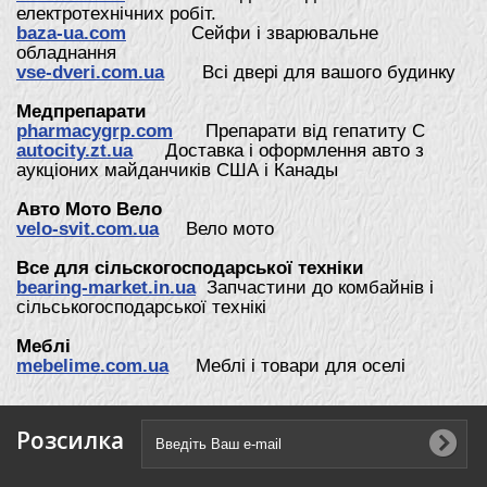
електротехнічних робіт.
baza-ua.com
Сейфи і зварювальне
обладнання
vse-dveri.com.ua
Всі двері для вашого будинку
Медпрепарати
pharmacygrp.com
Препарати від гепатиту С
autocity.zt.ua
Доставка і оформлення авто з
аукціоних майданчиків США і Канады
Авто Мото Вело
velo-svit.com.ua
Вело мото
Все для сільскогосподарської техніки
bearing-market.in.ua
Запчастини до комбайнів і
сільськогосподарської технікі
Меблі
mebelime.com.ua
Меблі і товари для оселі
Розсилка