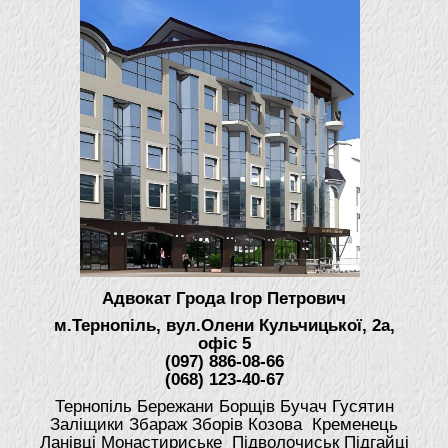
Адвокат Грода Ігор Петрович
м.Тернопіль, вул.Олени Кульчицької, 2а,
офіс 5
(097) 886-08-66
(068) 123-40-67
Тернопіль Бережани Борщів Бучач Гусятин
Заліщики Збараж Зборів Козова Кременець
Ланівці Монастириське Підволочиськ Підгайці