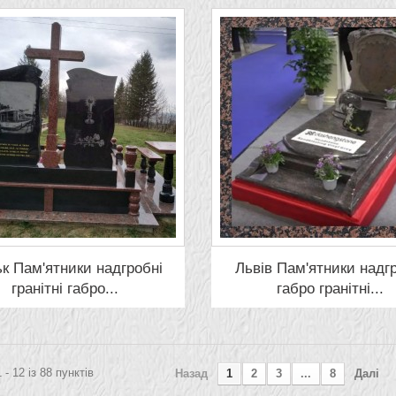
к Пам'ятники надгробні
Львів Пам'ятники надг
гранітні габро...
габро гранітні...
 - 12 із 88 пунктів
Назад
1
2
3
...
8
Далі