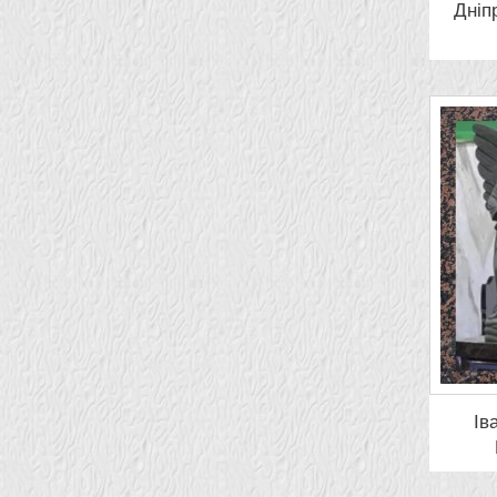
Дніп
Ів