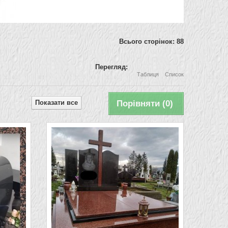
Всього сторінок: 88
Перегляд:
Таблиця
Список
Показати все
Порівняти (
0
)