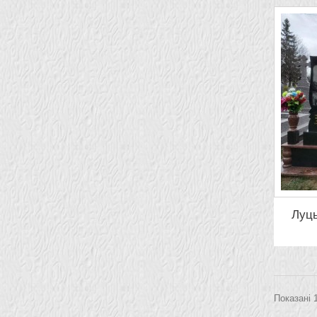
Луць
Показані 1