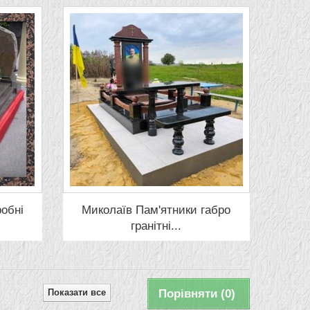
робні
Миколаїв Пам'ятники габро
гранітні...
Показати все
Порівняти (
0
)