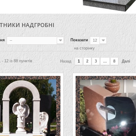
ЯТНИКИ НАДГРОБНІ
ння
Показати
--
12
на сторінку
 - 12 із 88 пунктів
Назад
1
2
3
...
8
Далі