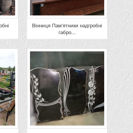
обні
Вінниця Пам'ятники надгробні
габро...