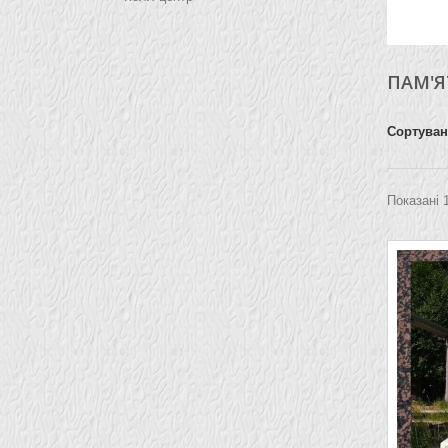
ПАМ'
Сортува
Показані 1