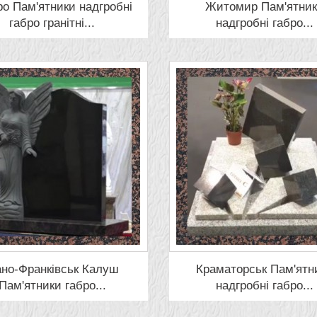
ро Пам'ятники надгробні
Житомир Пам'ятни
габро гранітні...
надгробні габро...
ано-Франківськ Калуш
Краматорськ Пам'ятн
Пам'ятники габро...
надгробні габро...