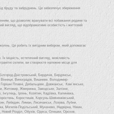
від бруду та забруднень. Це забезпечує збереження
ленням, що дозволяє врахувати всі побажання родини та
ний вигляд, що відображатиме особистість і життєвий
околінь. Це робить їх вигідним вибором, який допомагає
. Їх міцність, естетичний вигляд, можливість
гранітні склепи, ви створюєте належне місце для
Білгород-Дністровський, Бердичів, Бердянськ,
, Вінниця, Виноградів, Вишневе, Володимир-
 Горішні Плавні,
Дебальцеве,
Довжанськ,
Кам
`
янське,
оди, Житомир, Жмеринка,
Заводське, Залізне,
, Інгулець, Ірпінь, Козятин,
Кадіївка,
Калинівка,
Коростень, Коростишів, Корсунь-Шевченківський,
жин, Лебедин,
Лиман,
Лисичанськ, Лозова, Лубни,
ка, Могилів-Подільський, Мукачево, Надвірна, Ніжин,
, Новий Розділ, Обухів, Одеса,
Олешки,
Орєхов,