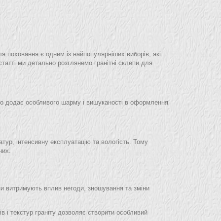
я поховання є одним із найпопулярніших виборів, які
статті ми детально розглянемо гранітні склепи для
 що додає особливого шарму і вишуканості в оформлення
атур, інтенсивну експлуатацію та вологість. Тому
них.
Вони витримують вплив негоди, зношування та зміни
рів і текстур граніту дозволяє створити особливий