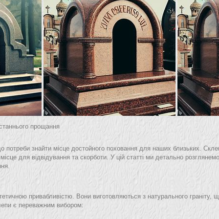
останнього прощання
 до потреби знайти місце достойного поховання для наших близьких. Ск
 місце для відвідування та скорботи. У цій статті ми детально розглянемо
ня.
 естетичною привабливістю. Вони виготовляються з натурального граніту,
клепи є переважним вибором: