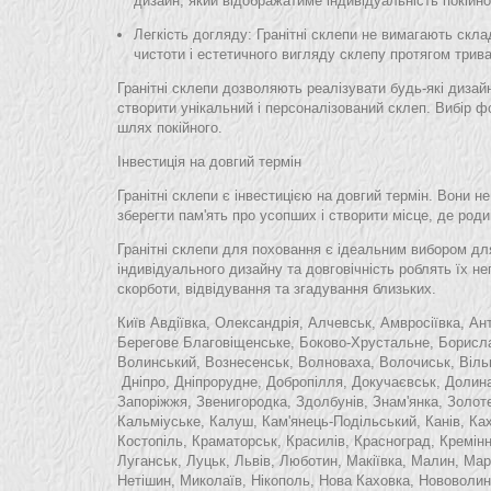
дизайн, який відображатиме індивідуальність покійно
Легкість догляду
: Гранітні склепи не вимагають скл
чистоти і естетичного вигляду склепу протягом трива
Гранітні склепи дозволяють реалізувати будь-які диза
створити унікальний і персоналізований склеп. Вибір ф
шлях покійного.
Інвестиція на довгий термін
Гранітні склепи є інвестицією на довгий термін. Вони н
зберегти пам'ять про усопших і створити місце, де родин
Гранітні склепи для поховання є ідеальним вибором для
індивідуального дизайну та довговічність роблять їх 
скорботи, відвідування та згадування близьких.
Київ
Авдіївка, Олександрія, Алчевськ, Амвросіївка, Ан
Берегове
Благовіщенське, Боково-Хрустальне,
Борисла
Волинський, Вознесенськ, Волноваха, Волочиськ, Вільно
Дніпро, Дніпрорудне, Добропілля, Докучаєвськ, Долин
Запоріжжя, Звенигородка, Здолбунів, Знам'янка, Золоте,
Кальміуське,
Калуш, Кам'янець-Подільський, Канів, Ка
Костопіль, Краматорськ, Красилів, Красноград, Кремін
Луганськ, Луцьк, Львів, Люботин, Макіївка, Малин, М
Нетішин, Миколаїв, Нікополь, Нова Каховка, Нововолин