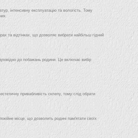
атур, інтенсивну експлуатацію та вологість. Тому
них.
орах та відтінках, що дозволяє вибрати найбільш гідний
ідповідно до побажань родини. Це включає вибір
а естетичну привабливість склепу, тому слід обрати
покійне місце, що дозволить родині пам'ятати своїх