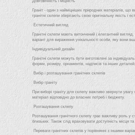
Довговічність і міцність
Граніт - один з найміцніших природних матеріалів, що 
гранітні склепи зберігають свою оригінальну якість і е
Естетичний вигляд
Гранітні склепи мають витончений і елегантний вигляд, 
варіант для вираження унікальності особи, яку вони в
Індивідуальний дизайн
Гранітні склепи можуть бути виготовлені за індивідуа
форми, розміру, орнаментів, надписів та інших деталей
Вибір і розташування гранітних склепів
Вибір граніту
При виборі граніту для склепу важливо звернути увагу н
матеріал відповідно до власних потреб і бюджету.
Розташування склепу
Розташування гранітного склепу грає важливу роль у ст
близьких. Також слід враховувати доступність місця та
Переваги гранітних склепів у порівнянні з іншими варі