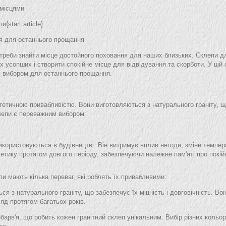
 місцями
start article}
ня для останнього прощання
треби знайти місце достойного поховання для наших близьких. Склепи дл
 усопших і створити спокійне місце для відвідування та скорботи. У цій 
м вибором для останнього прощання.
 естетичною привабливістю. Вони виготовляються з натурального граніту,
клепи є переважним вибором:
використовуються в будівництві. Він витримує вплив негоди, зміни темпер
стетику протягом довгого періоду, забезпечуючи належне пам'яті про покій
пи мають кілька переваг, які роблять їх привабливими:
ься з натурального граніту, що забезпечує їх міцність і довговічність. 
яд протягом багатьох років.
нобарв'я, що робить кожен гранітний склеп унікальним. Вибір різних кольо