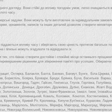
го.
адного догляду. Вони стійкі до впливу погодних умов, легко очищаються 
лого часу.
йнерські задуми. Вони можуть бути виготовлені за індивідуальним замов
орми, орнаментів, написів та інших деталей дозволяє створити неповтор
е піддаються впливу часу і зберігають свою цінність протягом багатьох п
а і близькі можуть згадувати та відвідувати їх.
 тих, хто бажає створити достойне і спокійне місце останнього прощання
неперевершеним рішенням для збереження пам'яті про усопших. Обираючи 
трацит, Охтирка, Балаклія, Балта, Бахмач,
Бахмут, Бунге,
Біла Церква, 
в, Бориспіль, Боярка, Бровари, Броди, Брянка, Буча, Васильків
Вараш
гірськ, Вишгород, Гадяч, Гайсин, Генічеськ, Глухів, Горлівка,
Голубівка,
а, Долинська , Донецьк, Дрогобич, Дружківка, Дубно, Єнакієве, Жовті В
 Золотоноша, Золочів, Зугрес, Івано-Франківськ, Ізмаїл, Ізюм, Іловайськ
ховка, Кілія, Кропивницький, Ковель, Коломия,
Конотоп, Костянтинівка, 
на, Кременчук, Кривий Ріг, Кролевець,
Кипуче,
Куп'янськ, Курахове, Лади
арганець, Маріуполь, Мелітополь, Мерефа, Миргород,
Мирноград,
Миронів
ськ, Новоград-Волинський, Новомосковськ, Новоукраїнка, Новояворівськ