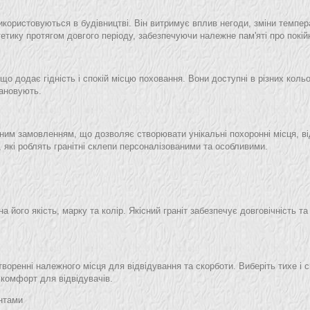
використовуються в будівництві. Він витримує вплив негоди, зміни темпер
стетику протягом довгого періоду, забезпечуючи належне пам'яті про покій
що додає гідність і спокій місцю поховання. Вони доступні в різних коль
шановують.
льним замовленням, що дозволяє створювати унікальні похоронні місця, в
, які роблять гранітні склепи персоналізованими та особливими.
а його якість, марку та колір. Якісний граніт забезпечує довговічність т
воренні належного місця для відвідування та скорботи. Виберіть тихе і с
 комфорт для відвідувачів.
антами