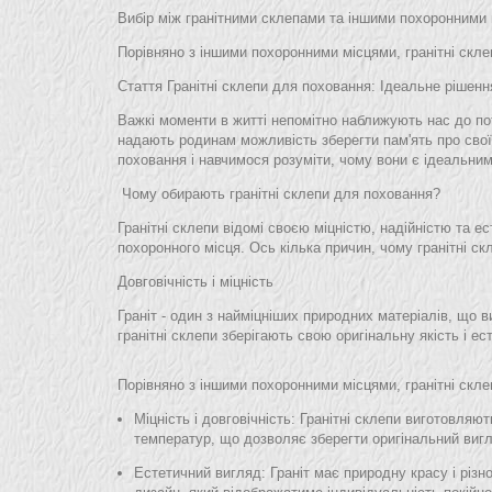
Вибір між гранітними склепами та іншими похоронними
Порівняно з іншими похоронними місцями, гранітні склепи{
Стаття Гранітні склепи для поховання: Ідеальне рішен
Важкі моменти в житті непомітно наближують нас до по
надають родинам можливість зберегти пам'ять про своїх
поховання і навчимося розуміти, чому вони є ідеальни
Чому обирають гранітні склепи для поховання?
Гранітні склепи відомі своєю міцністю, надійністю та
похоронного місця. Ось кілька причин, чому гранітні с
Довговічність і міцність
Граніт - один з найміцніших природних матеріалів, що 
гранітні склепи зберігають свою оригінальну якість і е
Порівняно з іншими похоронними місцями, гранітні скле
Міцність і довговічність
: Гранітні склепи виготовляют
температур, що дозволяє зберегти оригінальний вигл
Естетичний вигляд
: Граніт має природну красу і різ