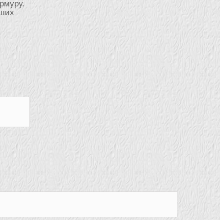
армуру.
аших